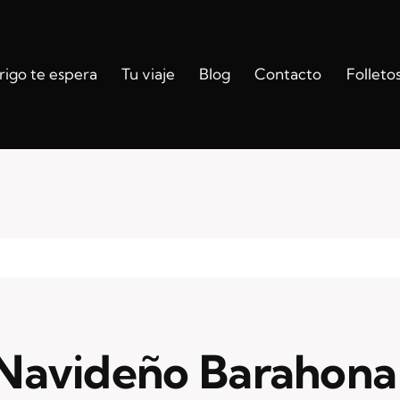
igo te espera
Tu viaje
Blog
Contacto
Folleto
Navideño Barahona