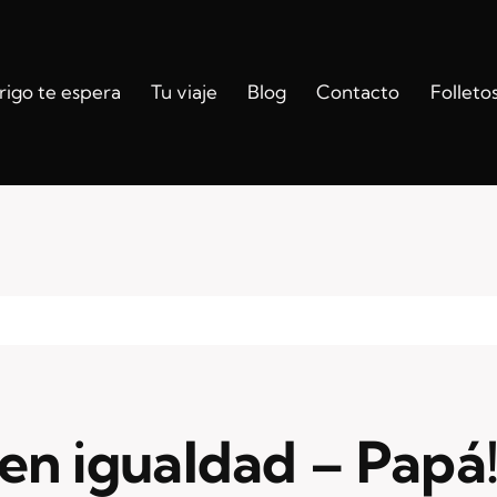
igo te espera
Tu viaje
Blog
Contacto
Folleto
en igualdad – Papá!