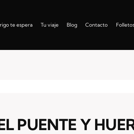
igo te espera
Tu viaje
Blog
Contacto
Folleto
EL PUENTE Y HUE