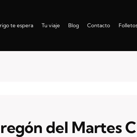
igo te espera
Tu viaje
Blog
Contacto
Folleto
Pregón del Martes C