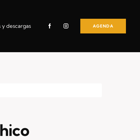
s y descargas
AGENDA
hico