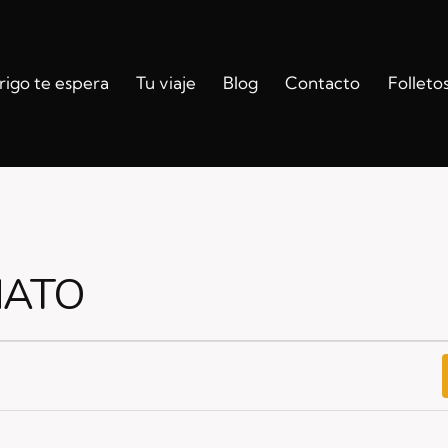
igo te espera
Tu viaje
Blog
Contacto
Folleto
NATO