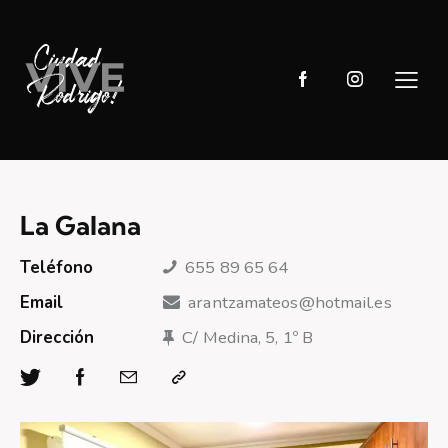
La Galana
Teléfono
655 89 65 64
Email
arantzamateos@hotmail.es
Dirección
C/ Medina, 5, 1º B