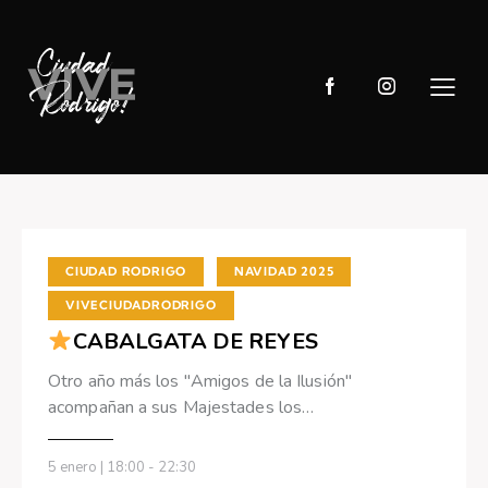
,
,
CIUDAD RODRIGO
NAVIDAD 2025
VIVECIUDADRODRIGO
CABALGATA DE REYES
Otro año más los "Amigos de la Ilusión"
acompañan a sus Majestades los…
5 enero | 18:00
-
22:30