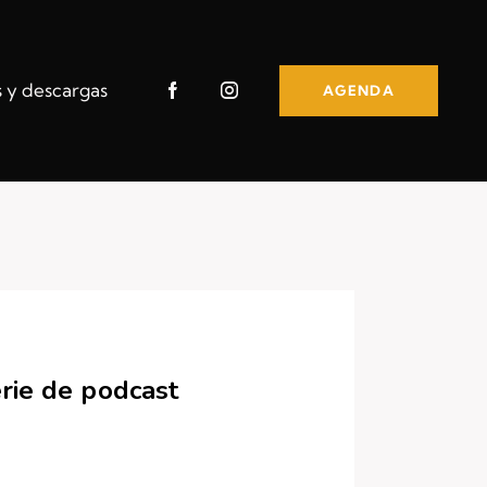
s y descargas
AGENDA
erie de podcast