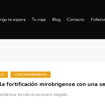
igo te espera
Tu viaje
Blog
Contacto
Folleto
,
LIA
VIVECIUDADRODRIGO
a fortificación mirobrigense con una s
pendencia, ha sido el escenario elegido…