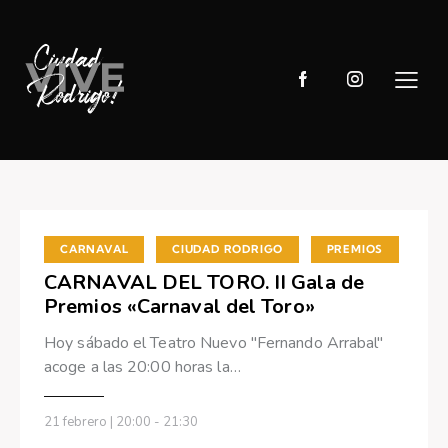
,
,
CARNAVAL
CIUDAD RODRIGO
PREMIOS
CARNAVAL DEL TORO. II Gala de
Premios «Carnaval del Toro»
Hoy sábado el Teatro Nuevo "Fernando Arrabal"
acoge a las 20:00 horas la…
21 febrero | 20:00
-
21:30