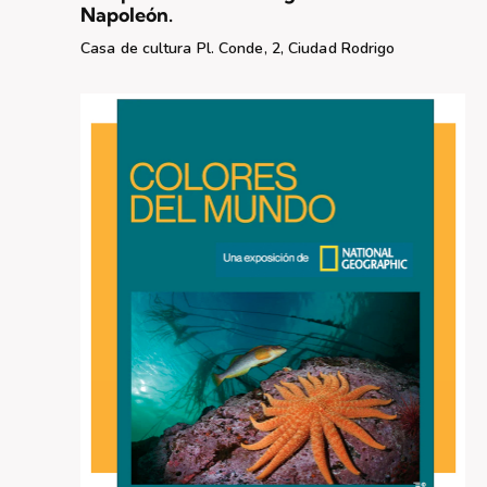
s
Napoleón.
d
Casa de cultura
Pl. Conde, 2, Ciudad Rodrigo
e
E
v
e
n
t
o
s