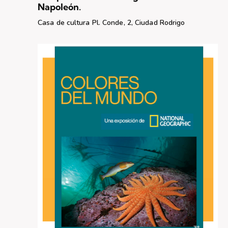
s
Napoleón.
d
Casa de cultura
Pl. Conde, 2, Ciudad Rodrigo
e
E
v
e
n
t
o
s