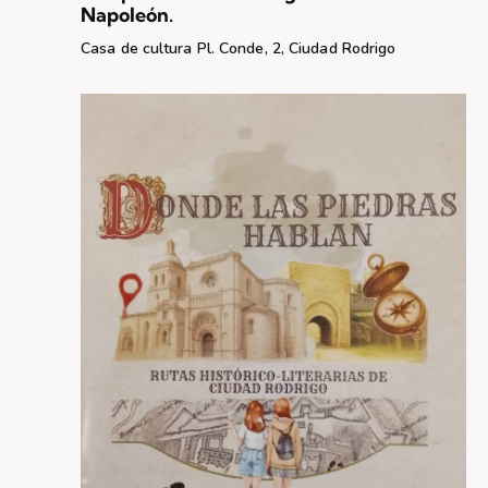
s
Napoleón.
d
Casa de cultura
Pl. Conde, 2, Ciudad Rodrigo
e
E
v
e
n
t
o
s